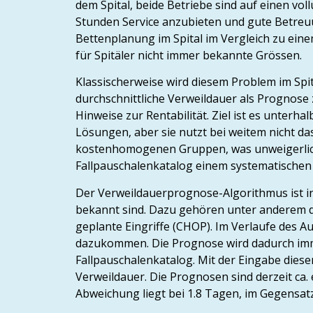
dem Spital, beide Betriebe sind auf einen v
Stunden Service anzubieten und gute Betreuun
Bettenplanung im Spital im Vergleich zu eine
für Spitäler nicht immer bekannte Grössen.
Klassischerweise wird diesem Problem im Spit
durchschnittliche Verweildauer als Prognose z
Hinweise zur Rentabilität. Ziel ist es unterh
Lösungen, aber sie nutzt bei weitem nicht d
kostenhomogenen Gruppen, was unweigerlich
Fallpauschalenkatalog einem systematischen F
Der Verweildauerprognose-Algorithmus ist in
bekannt sind. Dazu gehören unter anderem d
geplante Eingriffe (CHOP). Im Verlaufe des
dazukommen. Die Prognose wird dadurch imme
Fallpauschalenkatalog. Mit der Eingabe dies
Verweildauer. Die Prognosen sind derzeit ca.
Abweichung liegt bei 1.8 Tagen, im Gegensa