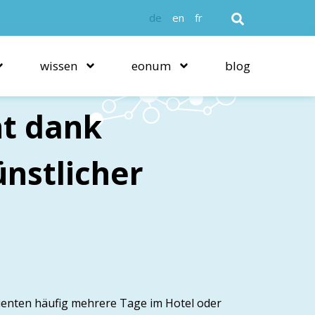
de
en
fr
wissen
eonum
blog
t dank
nstlicher
atienten häufig mehrere Tage im Hotel oder