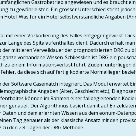
ollumfänglichen Gastrobetrieb angewiesen und es braucht ei
g zu gewährleisten. Ein grosser Unterschied sticht jedoch 
m Hotel. Was für ein Hotel selbstverständliche Angaben (Anr
al mit einer Vorkodierung des Falles entgegengewirkt. Dies
ur Länge des Spitalaufenthaltes dient. Dadurch erhält man i
alb der mittleren Verweildauer der prognostizierten DRG zu 
as ganze vorhandene Wissen. Schliesslich ist DRG ein pausc
 zu einem Informationsverlust führt. Zudem unterliegen 
ehler, da diese sich auf fertig kodierte Normallieger bezie
 der Software Casematch integriert. Das Modul erwartet Ein
emographische Angaben (Alter, Geschlecht etc.), Diagnosen
 Aufenthaltes können im Rahmen einer fallbegleitenden Kod
r genauer. Der Algorithmus basiert damit auf Einzeldaten
er Daten und dem erlernten Wissen aus dem eonum-Datenpool
 einen Tag genauer als der klassische Ansatz mit den provis
tz zu den 2.8 Tagen der DRG Methode.